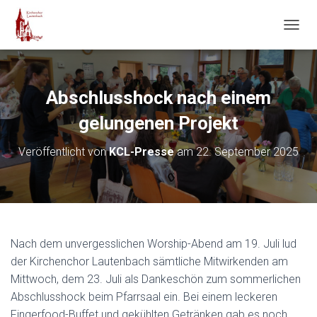
N
A
V
I
G
Abschlusshock nach einem
A
T
gelungenen Projekt
I
O
Veröffentlicht von
KCL-Presse
am
22. September 2025
N
U
M
S
C
H
A
Nach dem unvergesslichen Worship-Abend am 19. Juli lud
L
der Kirchenchor Lautenbach sämtliche Mitwirkenden am
T
Mittwoch, dem 23. Juli als Dankeschön zum sommerlichen
E
N
Abschlusshock beim Pfarrsaal ein. Bei einem leckeren
Fingerfood-Buffet und gekühlten Getränken gab es noch