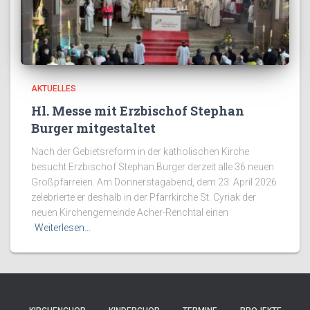
AKTUELLES
Hl. Messe mit Erzbischof Stephan
Burger mitgestaltet
Nach der Gebietsreform in der katholischen Kirche
besucht Erzbischof Stephan Burger derzeit alle 36 neuen
Großpfarreien. Am Donnerstagabend, dem 23. April 2026
zelebrierte er deshalb in der Pfarrkirche St. Cyriak der
neuen Kirchengemeinde Acher-Renchtal einen
Weiterlesen…