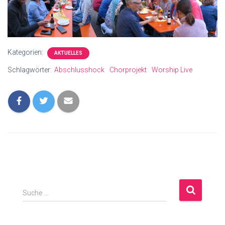
Kategorien:
AKTUELLES
Schlagwörter:
Abschlusshock
Chorprojekt
Worship Live
S
Suche …
u
c
h