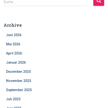
Suche …
u
c
h
e
Archive
n
a
Juni 2026
c
h
Mai 2026
:
April 2026
Januar 2026
Dezember 2025
November 2025
September 2025
Juli 2025