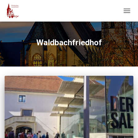
NAVIG
UMSC
Waldbachfriedhof