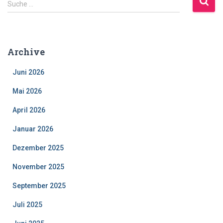
Suche …
u
c
h
e
Archive
n
a
Juni 2026
c
h
Mai 2026
:
April 2026
Januar 2026
Dezember 2025
November 2025
September 2025
Juli 2025