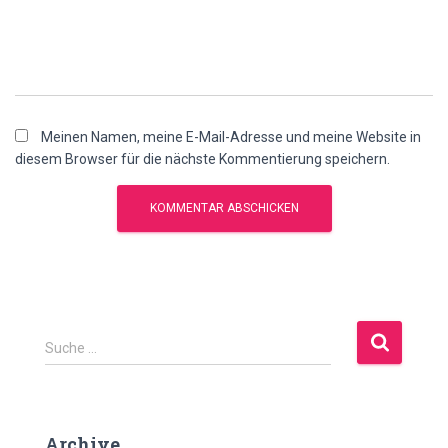
Meinen Namen, meine E-Mail-Adresse und meine Website in
diesem Browser für die nächste Kommentierung speichern.
S
Suche …
u
c
h
e
Archive