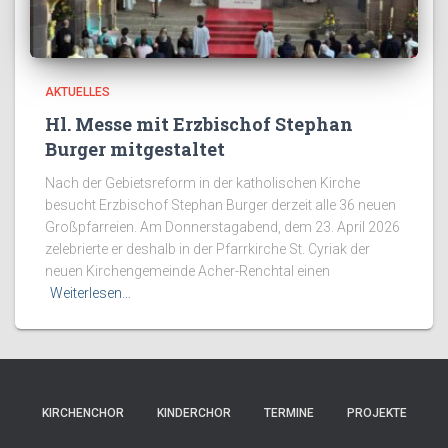
AKTUELLES
Hl. Messe mit Erzbischof Stephan
Burger mitgestaltet
Nach der Gebietsreform in der katholischen Kirche
besucht Erzbischof Stephan Burger derzeit alle 36 neuen
Großpfarreien. Am Donnerstagabend, dem 23. April 2026
zelebrierte er deshalb in der Pfarrkirche St. Cyriak der
neuen Kirchengemeinde Acher-Renchtal einen
Weiterlesen…
KIRCHENCHOR
KINDERCHOR
TERMINE
PROJEKTE