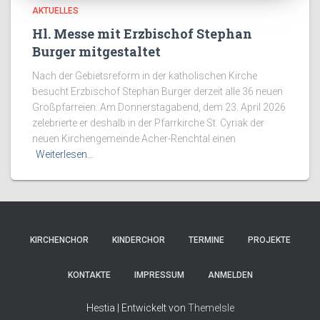
AKTUELLES
Hl. Messe mit Erzbischof Stephan
Burger mitgestaltet
Nach der Gebietsreform in der katholischen Kirche
besucht Erzbischof Stephan Burger derzeit alle 36 neuen
Großpfarreien. Am Donnerstagabend, dem 23. April 2026
zelebrierte er deshalb in der Pfarrkirche St. Cyriak der
neuen Kirchengemeinde Acher-Renchtal einen
Weiterlesen…
KIRCHENCHOR
KINDERCHOR
TERMINE
PROJEKTE
KONTAKTE
IMPRESSUM
ANMELDEN
Hestia | Entwickelt von
ThemeIsle