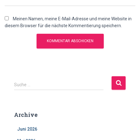
Meinen Namen, meine E-Mail-Adresse und meine Website in
diesem Browser für die nächste Kommentierung speichern.
S
Suche …
u
c
h
e
Archive
n
a
Juni 2026
c
h